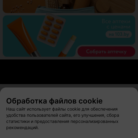
Обработка файлов cookie
О проекте
Новости проекта
Размещение рекламы
Наш сайт использует файлы cookie для обеспечения
Вакансии
Публичный договор
Способы оплаты
удобства пользователей сайта, его улучшения, сбора
статистики и предоставления персонализированных
Публичный договор по использованию сервиса
рекомендаций.
«Афиша»
Пользовательское соглашение