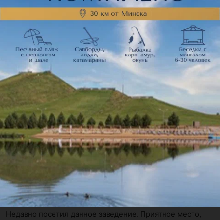
Отзывы
61
Дария
18 октября 2024
Отзыв подтвержден
Вкусная кухня, отличный сервис. После посещения 
остались только приятные впечатления. Обязательно 
буду и дальше отдыхать...
Михаил
3 октября 2024
Отзыв подтвержден
Недавно посетил данное заведение. Приятное место, 