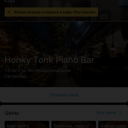
Кафе
Живая музыка и караоке в кафе «Руставели»
Honky Tonk Piano Bar
1.9 км • ул. Интернациональная
Гастробар
Показать ещё
Цены
Все цены
Маргарита
Вяленые томаты
4 вида сыра